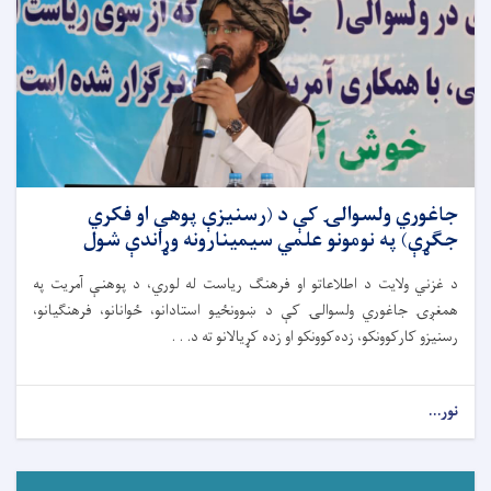
جاغوري ولسوالۍ کې د (رسنیزې پوهې او فکري
جګړې) په نومونو علمي سیمینارونه وړاندې شول
د غزني ولایت د اطلاعاتو او فرهنګ ریاست له لوري، د پوهنې آمریت په
همغږۍ جاغوري ولسوالۍ کې د ښوونځیو استادانو، ځوانانو، فرهنګیانو،
رسنیزو کارکوونکو، زده‌کوونکو او زده کړیالانو ته د. . .
نور...