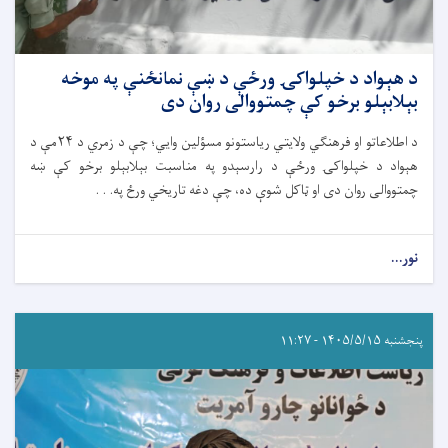
د هېواد د خپلواکۍ ورځې د ښې نمانځنې په موخه
بېلابېلو برخو کې چمتووالی روان دی
د اطلاعاتو او فرهنګي ولایتي ریاستونو مسؤلین وایي؛ چې د زمري د ۲۴مې د
هېواد د خپلواکۍ ورځې د رارسېدو په مناسبت بېلابېلو برخو کې ښه
چمتووالی روان دی او ټاکل شوې ده، چې دغه تاریخي ورځ په. . .
نور...
پنجشنبه ۱۴۰۵/۵/۱۵ - ۱۱:۲۷