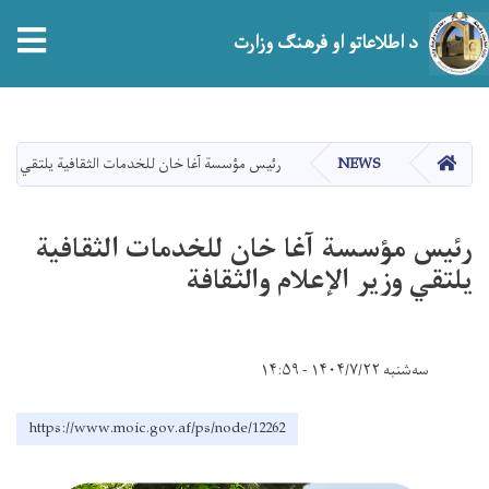
tion
د اطلاعاتو او فرهنګ وزارت
اصلي
منځپانګه
دانګل
HOME
NEWS
رئيس مؤسسة آغا خان للخدمات الثقافية يلتقي وزير ا
رئيس مؤسسة آغا خان للخدمات الثقافية
يلتقي وزير الإعلام والثقافة
سه‌شنبه ۱۴۰۴/۷/۲۲ - ۱۴:۵۹
https://www.moic.gov.af/ps/node/12262