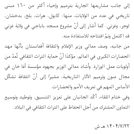
إلى جانب مشاريعها الجارية بترميم وإحياء أكثر من ١٦٠ مبنى
تاريخي في عدد من الولايات، منها: كابول، هرات، بلخ، بدخشان،
لوجر، وغزني. كما أشار إلى أنّ مشروع مسجد باباجي في ولاية غزني
قد اكتمل وتمّ افتتاحه للاستفادة منه.
من جانبه، وصف معالي وزير الإعلام والثقافة أفغانستان بأنّها مهد
الحضارات الكبرى في العالم، مؤكدًا أنّ حماية التراث الثقافي تُعدّ من
أولويات عمل الوزارة. وأشاد معالي الوزير بجهود مؤسسة آغا خان في
مجال صون وترميم الآثار التاريخية، مشيرًا إلى أنّ الثقافة تشكّل
الأساس المهم في تعريف الأمم والحضارات.
وفي ختام اللقاء، أكّد الجانبان على تعزيز التنسيق، وتوطيد وتوسيع
التعاون المشترك من أجل الحفاظ على التراث الثقافي في البلاد.
۱۴۰۴/۷/۲۲ ھـ ش