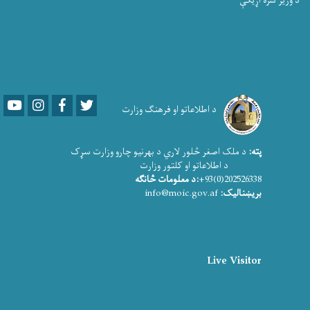
د وزیر سره اړیکې
Youtube
LinkedIn
Facebook
Twitter
د اطلاعاتو او فرهنګ وزارت
پته:
د ملک اصغر څلور لاري د بهرنیو چارو وزارت سړک
د اطلاعاتو او کلتور وزارت
202526338(0)93+
:د معلومات څانګه
بریښنالیک:
info@moic.gov.af
Live Visitor