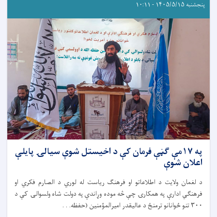
پنجشنبه ۱۴۰۵/۵/۱۵ - ۱۰:۱۱
په ۱۷مې ګڼې فرمان کې د اخیستل شوې سیالۍ پایلې
اعلان شوې
د لغمان ولایت د اطلاعاتو او فرهنګ ریاست له لوري د الصارم فکري او
فرهنګي ادارې په همکارۍ چې څه موده وړاندې په دولت شاه ولسوالۍ کې د
۳۰۰ تنو ځوانانو ترمنځ د عالیقدر امیرالمؤمنین (حفظه. . .