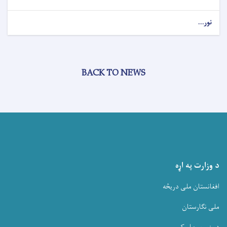
نور...
BACK TO NEWS
د وزارت په اړه
افغانستان ملی دریڅه
ملی نگارستان